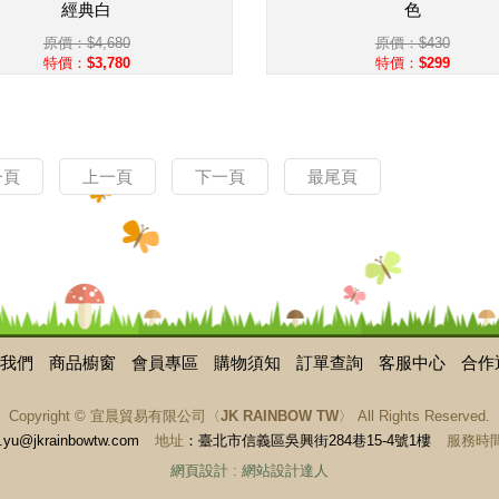
經典白
色
原價：$4,680
原價：$430
特價：$3,780
特價：$299
一頁
上一頁
下一頁
最尾頁
我們
商品櫥窗
會員專區
購物須知
訂單查詢
客服中心
合作
Copyright ©
宜晨貿易有限公司〈JK RAINBOW TW〉
All Rights Reserved.
.yu@jkrainbowtw.com
地址
：臺北市信義區吳興街284巷15-4號1樓
服務時間
網頁設計
:
網站設計達人