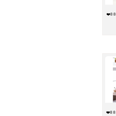
❤️8
❤️8