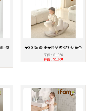
納組-灰
❤️8 8 節 優 惠❤️快樂搖搖狗-奶茶色
〉
原價：$1,980
特價：$1,600