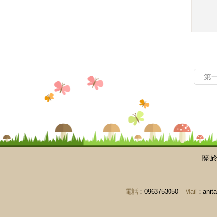
第
關於
電話
：0963753050
Mail
：anita