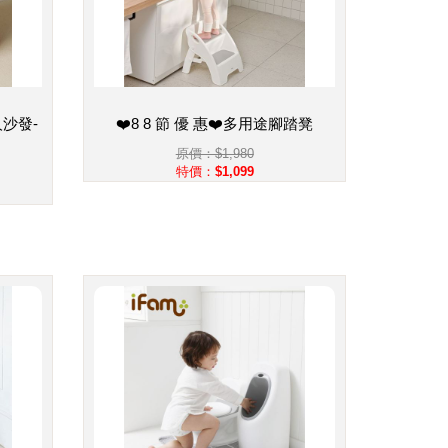
人沙發-
❤️8 8 節 優 惠❤️多用途腳踏凳
原價：$1,980
特價：$1,099