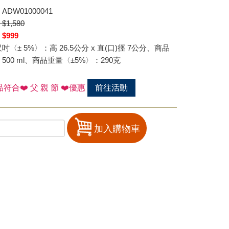
ADW01000041
1,580
$999
吋〈± 5%〉：高 26.5公分 x 直(口)徑 7公分、商品
500 ml、商品重量〈±5%〉：290克
符合❤️ 父 親 節 ❤️優惠
前往活動
加入購物車