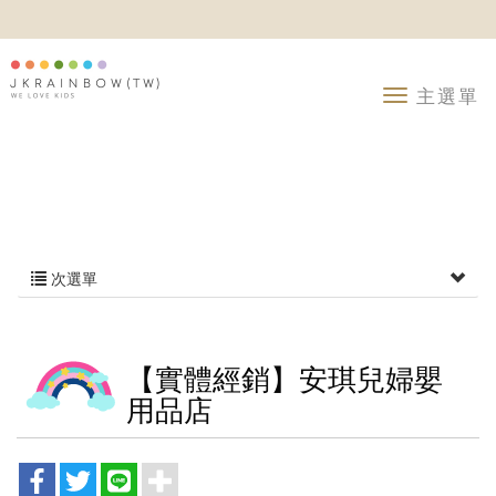
次選單
【實體經銷】安琪兒婦嬰
用品店