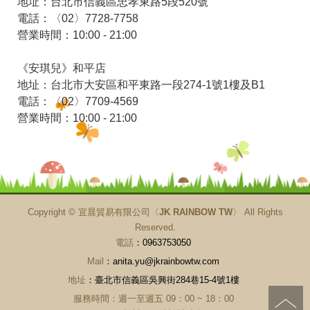
地址：台北市信義區忠孝東路5段520號​
電話：〈02〉7728-7758
營業時間：10:00 - 21:00
《安琪兒》和平店
地址：台北市大安區和平東路一段274-1號1樓及B1
電話：〈02〉7709-4569
營業時間：10:00 - 21:00
Copyright ©
宜晨貿易有限公司〈JK RAINBOW TW〉
All Rights
Reserved.
電話
：0963753050
Mail
：anita.yu@jkrainbowtw.com
地址
：臺北市信義區吳興街284巷15-4號1樓
服務時間：週一至週五 09：00 ~ 18：00