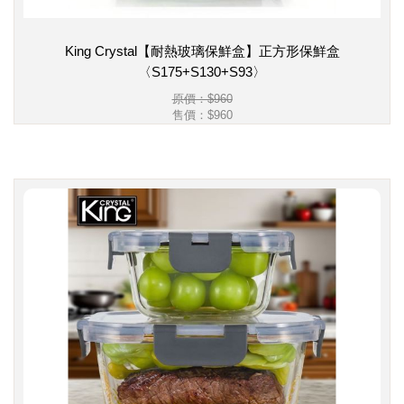
King Crystal【耐熱玻璃保鮮盒】正方形保鮮盒
〈S175+S130+S93〉
原價：$960
售價：
$960