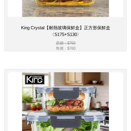
King Crystal【耐熱玻璃保鮮盒】正方形保鮮盒
〈S175+S130〉
原價：$760
售價：
$760