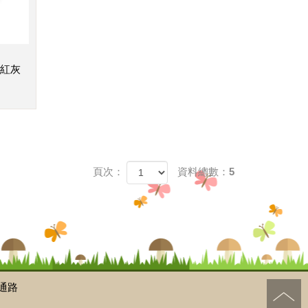
粉紅灰
頁次：
資料總數：5
通路