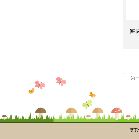
[韓
第
關於