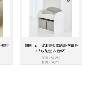
發-咖啡
[韓國 Ifam] 波浪書架收納組-灰白色
〈大收納盒-灰色x2〉
原價：$4,280
售價：
$4,280